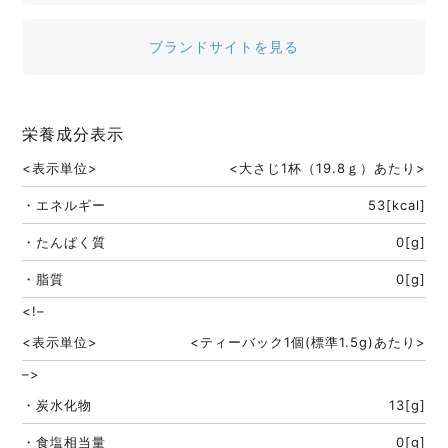
ブランドサイトを見る
栄養成分表示
<表示単位>
<大さじ1杯（19.8ｇ）あたり>
・エネルギー
53[kcal]
・たんぱく質
0[g]
・脂質
0[g]
<!–
<表示単位>
<ティーバック1個(標準1.5g)あたり>
–>
・炭水化物
13[g]
・食塩相当量
0[g]